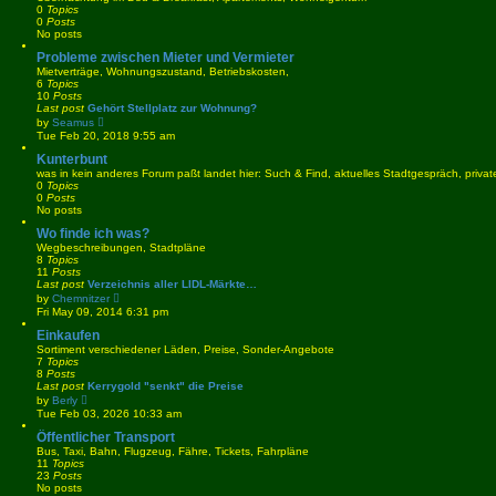
0
Topics
0
Posts
No posts
Probleme zwischen Mieter und Vermieter
Mietverträge, Wohnungszustand, Betriebskosten,
6
Topics
10
Posts
Last post
Gehört Stellplatz zur Wohnung?
V
by
Seamus
i
Tue Feb 20, 2018 9:55 am
e
w
Kunterbunt
t
was in kein anderes Forum paßt landet hier: Such & Find, aktuelles Stadtgespräch, priv
h
0
Topics
e
0
Posts
l
No posts
a
t
Wo finde ich was?
e
Wegbeschreibungen, Stadtpläne
s
8
Topics
t
11
Posts
p
Last post
Verzeichnis aller LIDL-Märkte…
o
V
by
Chemnitzer
s
i
Fri May 09, 2014 6:31 pm
t
e
w
Einkaufen
t
Sortiment verschiedener Läden, Preise, Sonder-Angebote
h
7
Topics
e
8
Posts
l
Last post
Kerrygold "senkt" die Preise
a
V
by
Berly
t
i
Tue Feb 03, 2026 10:33 am
e
e
s
w
Öffentlicher Transport
t
t
Bus, Taxi, Bahn, Flugzeug, Fähre, Tickets, Fahrpläne
p
h
11
Topics
o
e
23
Posts
s
l
No posts
t
a