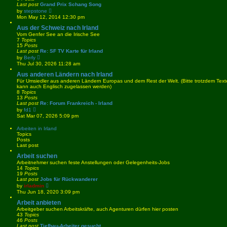
Last post
Grand Prix Schang Song
V
by
stepstone
i
Mon May 12, 2014 12:30 pm
e
w
Aus der Schweiz nach Irland
t
Vom Genfer See an die Irische See
h
7
Topics
e
15
Posts
l
Last post
Re: SF TV Karte für Irland
a
V
by
Berly
t
i
Thu Jul 30, 2026 11:28 am
e
e
s
w
Aus anderen Ländern nach Irland
t
t
Für Umsiedler aus anderen Ländern Europas und dem Rest der Welt. (Bitte trotzdem Tex
p
h
kann auch Englisch zugelassen werden)
o
e
8
Topics
s
l
13
Posts
t
a
Last post
Re: Forum Frankreich - Irland
t
V
by
fd1
e
i
Sat Mar 07, 2026 5:09 pm
s
e
t
w
Arbeiten in Irland
p
t
Topics
o
h
Posts
s
e
Last post
t
l
a
Arbeit suchen
t
Arbeitnehmer suchen feste Anstellungen oder Gelegenheits-Jobs
e
14
Topics
s
19
Posts
t
Last post
Jobs für Rückwanderer
p
V
by
irladmin
o
i
Thu Jun 18, 2020 3:09 pm
s
e
t
w
Arbeit anbieten
t
Arbeitgeber suchen Arbeitskräfte, auch Agenturen dürfen hier posten
h
43
Topics
e
46
Posts
l
Last post
Tiefbau-Arbeiter gesucht