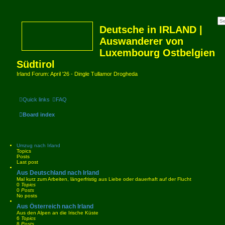
Deutsche in IRLAND |
Auswanderer von
Luxembourg Ostbelgien
Südtirol
Irland Forum: April '26 - Dingle Tullamor Drogheda
Quick links
FAQ
Board index
Umzug nach Irland
Topics
Posts
Last post
Aus Deutschland nach Irland
Mal kurz zum Arbeiten, längerfristig aus Liebe oder dauerhaft auf der Flucht
0
Topics
0
Posts
No posts
Aus Österreich nach Irland
Aus den Alpen an die Irische Küste
6
Topics
8
Posts