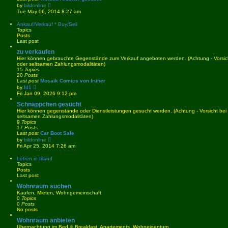
a
V
by
bildonline
t
i
Tue May 06, 2014 8:27 am
e
e
s
w
Ankauf/Verkauf * Buy/Sell
t
t
Topics
p
h
Posts
o
e
Last post
s
l
t
a
zu verkaufen
t
Hier können gebrauchte Gegenstände zum Verkauf angeboten werden. (Achtung - Vorsich
e
oder seltsamen Zahlungsmodalitäten)
s
15
Topics
t
20
Posts
p
Last post
Mosaik Comics von früher
o
V
by
fd1
s
i
Fri Jan 09, 2026 9:12 pm
t
e
w
Schnäppchen gesucht
t
Hier können gegenstände oder Dienstleistungen gesucht werden. (Achtung - Vorsicht bei
h
seltsamen Zahlungsmodalitäten)
e
9
Topics
l
17
Posts
a
Last post
Car Boot Sale
t
V
by
bildonline
e
i
Fri Apr 25, 2014 7:26 am
s
e
t
w
Leben in Irland
p
t
Topics
o
h
Posts
s
e
Last post
t
l
a
Wohnraum suchen
t
Kaufen, Mieten, Wohngemeinschaft
e
0
Topics
s
0
Posts
t
No posts
p
o
Wohnraum anbieten
s
Übernachtung im Bed & Breakfast, Apartements, Wohneigentum
t