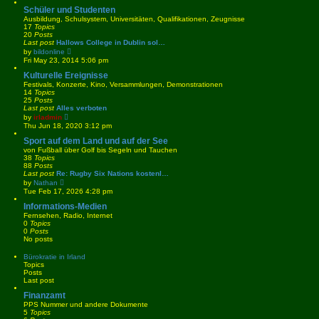
t
Schüler und Studenten
e
Ausbildung, Schulsystem, Universitäten, Qualifikationen, Zeugnisse
s
17
Topics
t
20
Posts
p
Last post
Hallows College in Dublin sol…
o
V
by
bildonline
s
i
Fri May 23, 2014 5:06 pm
t
e
w
Kulturelle Ereignisse
t
Festivals, Konzerte, Kino, Versammlungen, Demonstrationen
h
14
Topics
e
25
Posts
l
Last post
Alles verboten
a
V
by
irladmin
t
i
Thu Jun 18, 2020 3:12 pm
e
e
s
w
Sport auf dem Land und auf der See
t
t
von Fußball über Golf bis Segeln und Tauchen
p
h
38
Topics
o
e
88
Posts
s
l
Last post
Re: Rugby Six Nations kostenl…
t
a
V
by
Nathan
t
i
Tue Feb 17, 2026 4:28 pm
e
e
s
w
Informations-Medien
t
t
Fernsehen, Radio, Internet
p
h
0
Topics
o
e
0
Posts
s
l
No posts
t
a
t
Bürokratie in Irland
e
Topics
s
Posts
t
Last post
p
o
Finanzamt
s
PPS Nummer und andere Dokumente
t
5
Topics