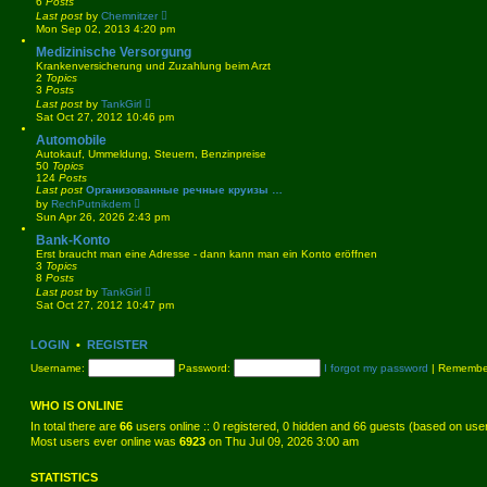
6
Posts
V
Last post
by
Chemnitzer
i
Mon Sep 02, 2013 4:20 pm
e
w
Medizinische Versorgung
t
Krankenversicherung und Zuzahlung beim Arzt
h
2
Topics
e
3
Posts
l
V
Last post
by
TankGirl
a
i
Sat Oct 27, 2012 10:46 pm
t
e
e
w
Automobile
s
t
Autokauf, Ummeldung, Steuern, Benzinpreise
t
h
50
Topics
p
e
124
Posts
o
l
Last post
Организованные речные круизы …
s
a
V
by
RechPutnikdem
t
t
i
Sun Apr 26, 2026 2:43 pm
e
e
s
w
Bank-Konto
t
t
Erst braucht man eine Adresse - dann kann man ein Konto eröffnen
p
h
3
Topics
o
e
8
Posts
s
l
V
Last post
by
TankGirl
t
a
i
Sat Oct 27, 2012 10:47 pm
t
e
e
w
s
t
LOGIN
•
REGISTER
t
h
p
e
Username:
o
Password:
I forgot my password
|
Remembe
l
s
a
t
t
WHO IS ONLINE
e
s
In total there are
66
users online :: 0 registered, 0 hidden and 66 guests (based on use
t
Most users ever online was
6923
on Thu Jul 09, 2026 3:00 am
p
o
s
STATISTICS
t