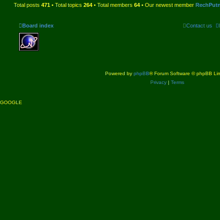
Total posts
471
• Total topics
264
• Total members
64
• Our newest member
RechPut
Board index
Contact us
Powered by
phpBB
® Forum Software © phpBB Lim
Privacy
|
Terms
GOOGLE