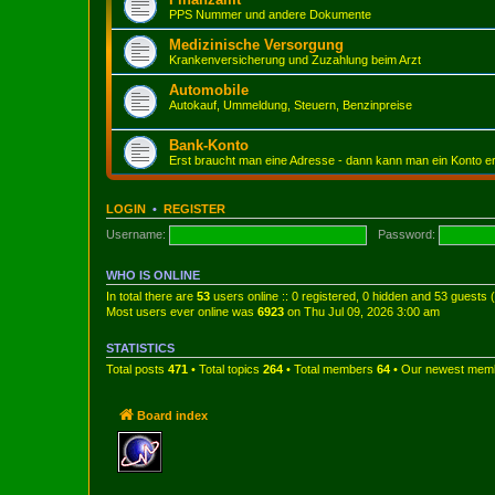
PPS Nummer und andere Dokumente
Medizinische Versorgung
Krankenversicherung und Zuzahlung beim Arzt
Automobile
Autokauf, Ummeldung, Steuern, Benzinpreise
Bank-Konto
Erst braucht man eine Adresse - dann kann man ein Konto e
LOGIN
•
REGISTER
Username:
Password:
WHO IS ONLINE
In total there are
53
users online :: 0 registered, 0 hidden and 53 guests
Most users ever online was
6923
on Thu Jul 09, 2026 3:00 am
STATISTICS
Total posts
471
• Total topics
264
• Total members
64
• Our newest me
Board index