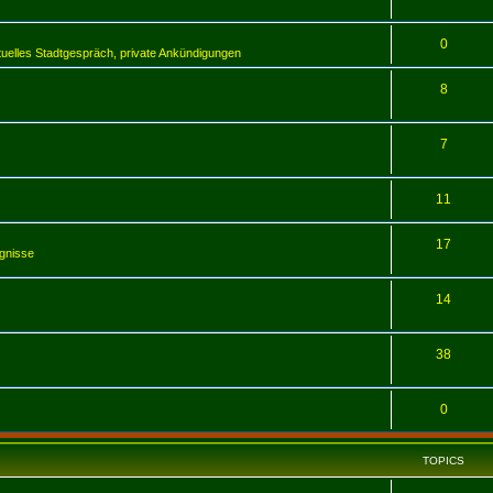
0
tuelles Stadtgespräch, private Ankündigungen
8
7
11
17
ugnisse
14
38
0
TOPICS