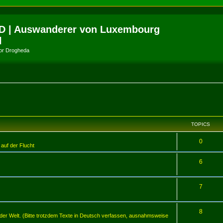
D | Auswanderer von Luxembourg
l
amor Drogheda
TOPICS
0
 auf der Flucht
6
7
8
er Welt. (Bitte trotzdem Texte in Deutsch verfassen, ausnahmsweise