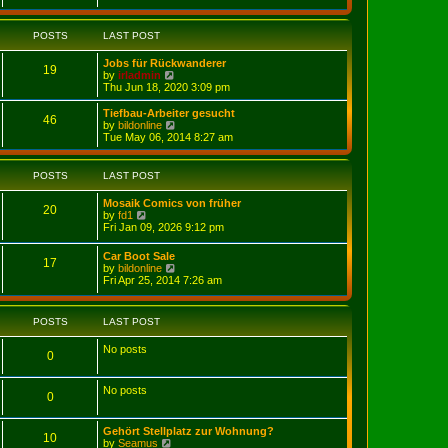
e
e
e
s
l
w
t
a
t
POSTS
LAST POST
p
t
h
o
e
e
s
Jobs für Rückwanderer
s
l
19
t
V
by
irladmin
t
a
i
Thu Jun 18, 2020 3:09 pm
p
t
e
o
e
w
s
Tiefbau-Arbeiter gesucht
s
46
t
t
V
by
bildonline
t
h
i
Tue May 06, 2014 8:27 am
p
e
e
o
l
w
s
a
t
t
POSTS
LAST POST
t
h
e
e
Mosaik Comics von früher
s
l
20
V
by
fd1
t
a
i
Fri Jan 09, 2026 9:12 pm
p
t
e
o
e
w
s
Car Boot Sale
s
17
t
t
V
by
bildonline
t
h
i
Fri Apr 25, 2014 7:26 am
p
e
e
o
l
w
s
a
t
t
POSTS
LAST POST
t
h
e
e
s
No posts
l
0
t
a
p
t
o
e
No posts
s
0
s
t
t
p
Gehört Stellplatz zur Wohnung?
o
10
V
by
Seamus
s