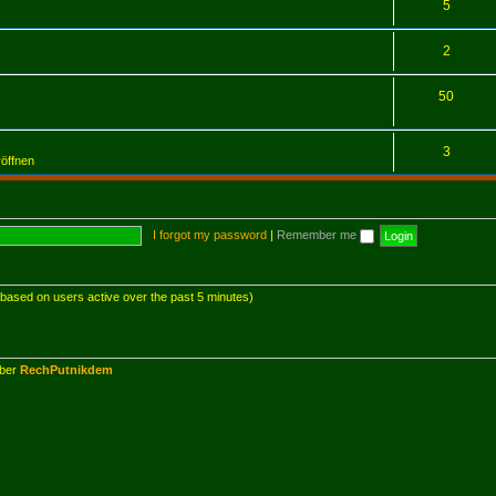
5
2
50
3
röffnen
I forgot my password
|
Remember me
 (based on users active over the past 5 minutes)
mber
RechPutnikdem