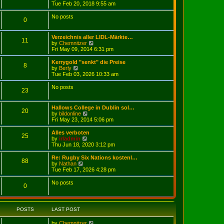
i
Tue Feb 20, 2018 9:55 am
t
e
w
No posts
0
t
h
e
Verzeichnis aller LIDL-Märkte…
l
11
V
by
Chemnitzer
a
i
Fri May 09, 2014 6:31 pm
t
e
e
w
Kerrygold "senkt" die Preise
s
8
t
V
by
Berly
t
h
i
Tue Feb 03, 2026 10:33 am
p
e
e
o
l
w
No posts
s
23
a
t
t
t
h
e
e
Hallows College in Dublin sol…
s
l
20
V
by
bildonline
t
a
i
Fri May 23, 2014 5:06 pm
p
t
e
o
e
w
Alles verboten
s
s
25
t
V
by
irladmin
t
t
h
i
Thu Jun 18, 2020 3:12 pm
p
e
e
o
l
w
Re: Rugby Six Nations kostenl…
s
88
a
t
V
by
Nathan
t
t
h
i
Tue Feb 17, 2026 4:28 pm
e
e
e
s
l
w
No posts
t
0
a
t
p
t
h
o
e
e
s
s
l
t
POSTS
LAST POST
t
a
p
t
o
V
by
Chemnitzer
e