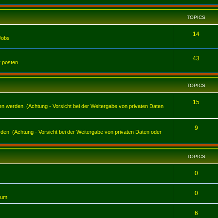
TOPICS
14
Jobs
43
r posten
TOPICS
15
werden. (Achtung - Vorsicht bei der Weitergabe von privaten Daten
9
en. (Achtung - Vorsicht bei der Weitergabe von privaten Daten oder
TOPICS
0
0
tum
6