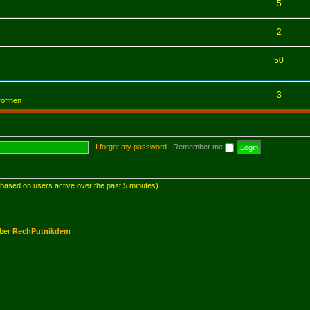
5
2
50
3
röffnen
I forgot my password
|
Remember me
 (based on users active over the past 5 minutes)
mber
RechPutnikdem