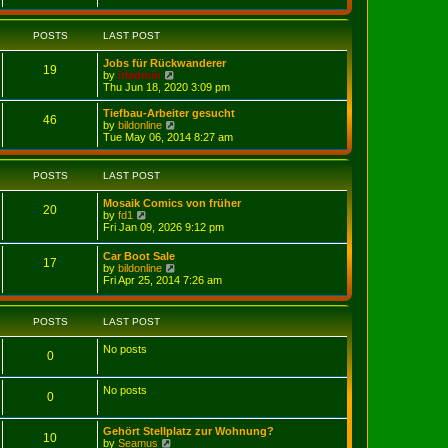
e
e
e
s
l
w
t
a
t
POSTS
LAST POST
p
t
h
o
e
e
s
Jobs für Rückwanderer
s
l
19
t
V
by
irladmin
t
a
i
Thu Jun 18, 2020 3:09 pm
p
t
e
o
e
w
s
Tiefbau-Arbeiter gesucht
s
46
t
t
V
by
bildonline
t
h
i
Tue May 06, 2014 8:27 am
p
e
e
o
l
w
s
a
t
t
POSTS
LAST POST
t
h
e
e
Mosaik Comics von früher
s
l
20
V
by
fd1
t
a
i
Fri Jan 09, 2026 9:12 pm
p
t
e
o
e
w
s
Car Boot Sale
s
17
t
t
V
by
bildonline
t
h
i
Fri Apr 25, 2014 7:26 am
p
e
e
o
l
w
s
a
t
t
POSTS
LAST POST
t
h
e
e
s
No posts
l
0
t
a
p
t
o
e
No posts
s
0
s
t
t
p
Gehört Stellplatz zur Wohnung?
o
10
V
by
Seamus
s