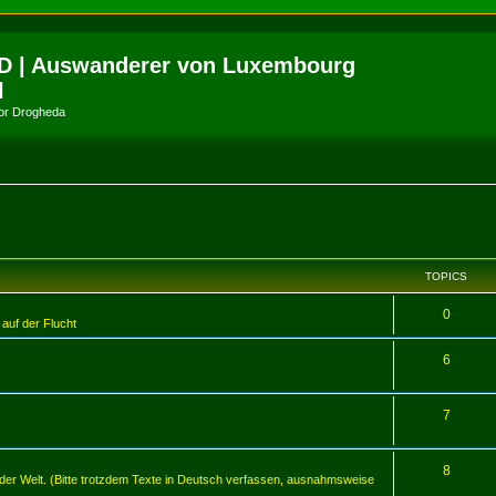
D | Auswanderer von Luxembourg
l
amor Drogheda
TOPICS
0
 auf der Flucht
6
7
8
er Welt. (Bitte trotzdem Texte in Deutsch verfassen, ausnahmsweise