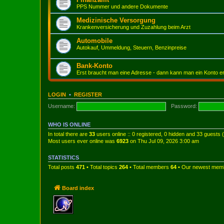
PPS Nummer und andere Dokumente
Medizinische Versorgung
Krankenversicherung und Zuzahlung beim Arzt
Automobile
Autokauf, Ummeldung, Steuern, Benzinpreise
Bank-Konto
Erst braucht man eine Adresse - dann kann man ein Konto e
LOGIN
•
REGISTER
Username:
Password:
WHO IS ONLINE
In total there are
33
users online :: 0 registered, 0 hidden and 33 guests
Most users ever online was
6923
on Thu Jul 09, 2026 3:00 am
STATISTICS
Total posts
471
• Total topics
264
• Total members
64
• Our newest me
Board index