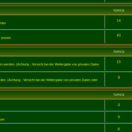
TOPICS
14
Jobs
43
r posten
TOPICS
15
werden. (Achtung - Vorsicht bei der Weitergabe von privaten Daten
9
en. (Achtung - Vorsicht bei der Weitergabe von privaten Daten oder
TOPICS
0
0
tum
6