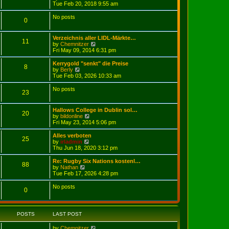
i
Tue Feb 20, 2018 9:55 am
t
e
w
No posts
0
t
h
e
Verzeichnis aller LIDL-Märkte…
l
11
V
by
Chemnitzer
a
i
Fri May 09, 2014 6:31 pm
t
e
e
w
Kerrygold "senkt" die Preise
s
8
t
V
by
Berly
t
h
i
Tue Feb 03, 2026 10:33 am
p
e
e
o
l
w
No posts
s
23
a
t
t
t
h
e
e
Hallows College in Dublin sol…
s
l
20
V
by
bildonline
t
a
i
Fri May 23, 2014 5:06 pm
p
t
e
o
e
w
Alles verboten
s
s
25
t
V
by
irladmin
t
t
h
i
Thu Jun 18, 2020 3:12 pm
p
e
e
o
l
w
Re: Rugby Six Nations kostenl…
s
88
a
t
V
by
Nathan
t
t
h
i
Tue Feb 17, 2026 4:28 pm
e
e
e
s
l
w
No posts
t
0
a
t
p
t
h
o
e
e
s
s
l
t
POSTS
LAST POST
t
a
p
t
o
V
by
Chemnitzer
e