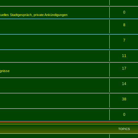
0
tuelles Stadtgespräch, private Ankündigungen
8
7
11
17
ugnisse
14
38
0
TOPICS