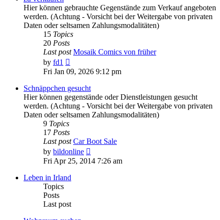
Hier können gebrauchte Gegenstände zum Verkauf angeboten
werden. (Achtung - Vorsicht bei der Weitergabe von privaten
Daten oder seltsamen Zahlungsmodalitäten)
15
Topics
20
Posts
Last post
Mosaik Comics von früher
View
by
fd1
the
Fri Jan 09, 2026 9:12 pm
latest
post
Schnäppchen gesucht
Hier können gegenstände oder Dienstleistungen gesucht
werden. (Achtung - Vorsicht bei der Weitergabe von privaten
Daten oder seltsamen Zahlungsmodalitäten)
9
Topics
17
Posts
Last post
Car Boot Sale
View
by
bildonline
the
Fri Apr 25, 2014 7:26 am
latest
post
Leben in Irland
Topics
Posts
Last post