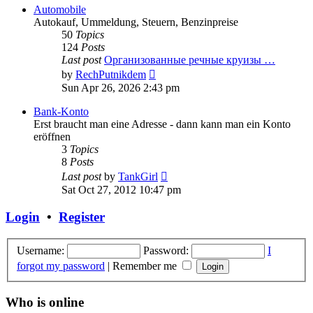
post
Automobile
Autokauf, Ummeldung, Steuern, Benzinpreise
50
Topics
124
Posts
Last post
Организованные речные круизы …
View
by
RechPutnikdem
the
Sun Apr 26, 2026 2:43 pm
latest
post
Bank-Konto
Erst braucht man eine Adresse - dann kann man ein Konto
eröffnen
3
Topics
8
Posts
View
Last post
by
TankGirl
the
Sat Oct 27, 2012 10:47 pm
latest
post
Login
•
Register
Username:
Password:
I
forgot my password
|
Remember me
Who is online