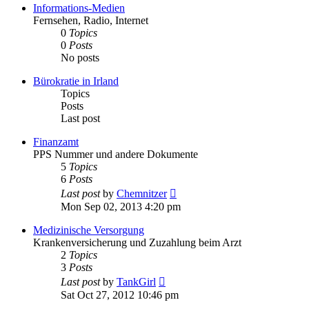
post
Informations-Medien
Fernsehen, Radio, Internet
0
Topics
0
Posts
No posts
Bürokratie in Irland
Topics
Posts
Last post
Finanzamt
PPS Nummer und andere Dokumente
5
Topics
6
Posts
View
Last post
by
Chemnitzer
the
Mon Sep 02, 2013 4:20 pm
latest
post
Medizinische Versorgung
Krankenversicherung und Zuzahlung beim Arzt
2
Topics
3
Posts
View
Last post
by
TankGirl
the
Sat Oct 27, 2012 10:46 pm
latest