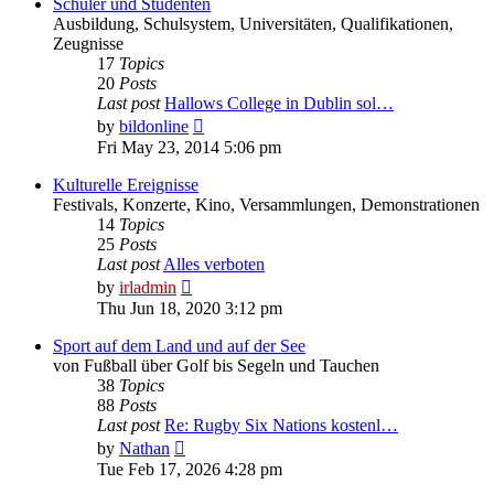
Schüler und Studenten
Ausbildung, Schulsystem, Universitäten, Qualifikationen,
Zeugnisse
17
Topics
20
Posts
Last post
Hallows College in Dublin sol…
View
by
bildonline
the
Fri May 23, 2014 5:06 pm
latest
post
Kulturelle Ereignisse
Festivals, Konzerte, Kino, Versammlungen, Demonstrationen
14
Topics
25
Posts
Last post
Alles verboten
View
by
irladmin
the
Thu Jun 18, 2020 3:12 pm
latest
post
Sport auf dem Land und auf der See
von Fußball über Golf bis Segeln und Tauchen
38
Topics
88
Posts
Last post
Re: Rugby Six Nations kostenl…
View
by
Nathan
the
Tue Feb 17, 2026 4:28 pm
latest