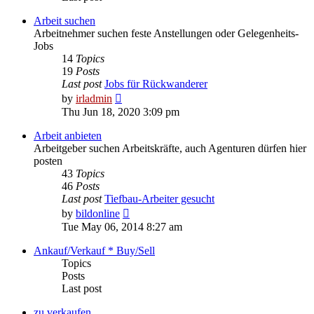
Arbeit suchen
Arbeitnehmer suchen feste Anstellungen oder Gelegenheits-
Jobs
14
Topics
19
Posts
Last post
Jobs für Rückwanderer
View
by
irladmin
the
Thu Jun 18, 2020 3:09 pm
latest
post
Arbeit anbieten
Arbeitgeber suchen Arbeitskräfte, auch Agenturen dürfen hier
posten
43
Topics
46
Posts
Last post
Tiefbau-Arbeiter gesucht
View
by
bildonline
the
Tue May 06, 2014 8:27 am
latest
post
Ankauf/Verkauf * Buy/Sell
Topics
Posts
Last post
zu verkaufen