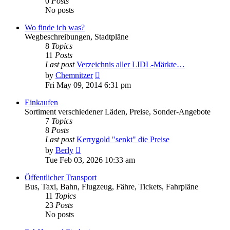
0
Posts
No posts
Wo finde ich was?
Wegbeschreibungen, Stadtpläne
8
Topics
11
Posts
Last post
Verzeichnis aller LIDL-Märkte…
View
by
Chemnitzer
the
Fri May 09, 2014 6:31 pm
latest
post
Einkaufen
Sortiment verschiedener Läden, Preise, Sonder-Angebote
7
Topics
8
Posts
Last post
Kerrygold "senkt" die Preise
View
by
Berly
the
Tue Feb 03, 2026 10:33 am
latest
post
Öffentlicher Transport
Bus, Taxi, Bahn, Flugzeug, Fähre, Tickets, Fahrpläne
11
Topics
23
Posts
No posts