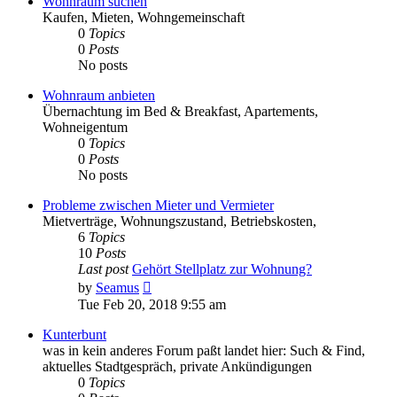
Wohnraum suchen
Kaufen, Mieten, Wohngemeinschaft
0
Topics
0
Posts
No posts
Wohnraum anbieten
Übernachtung im Bed & Breakfast, Apartements,
Wohneigentum
0
Topics
0
Posts
No posts
Probleme zwischen Mieter und Vermieter
Mietverträge, Wohnungszustand, Betriebskosten,
6
Topics
10
Posts
Last post
Gehört Stellplatz zur Wohnung?
View
by
Seamus
the
Tue Feb 20, 2018 9:55 am
latest
post
Kunterbunt
was in kein anderes Forum paßt landet hier: Such & Find,
aktuelles Stadtgespräch, private Ankündigungen
0
Topics