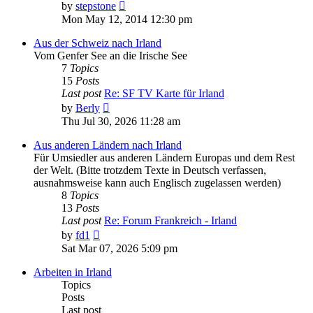
View
by
stepstone
the
Mon May 12, 2014 12:30 pm
latest
post
Aus der Schweiz nach Irland
Vom Genfer See an die Irische See
7
Topics
15
Posts
Last post
Re: SF TV Karte für Irland
View
by
Berly
the
Thu Jul 30, 2026 11:28 am
latest
post
Aus anderen Ländern nach Irland
Für Umsiedler aus anderen Ländern Europas und dem Rest
der Welt. (Bitte trotzdem Texte in Deutsch verfassen,
ausnahmsweise kann auch Englisch zugelassen werden)
8
Topics
13
Posts
Last post
Re: Forum Frankreich - Irland
View
by
fd1
the
Sat Mar 07, 2026 5:09 pm
latest
post
Arbeiten in Irland
Topics
Posts
Last post