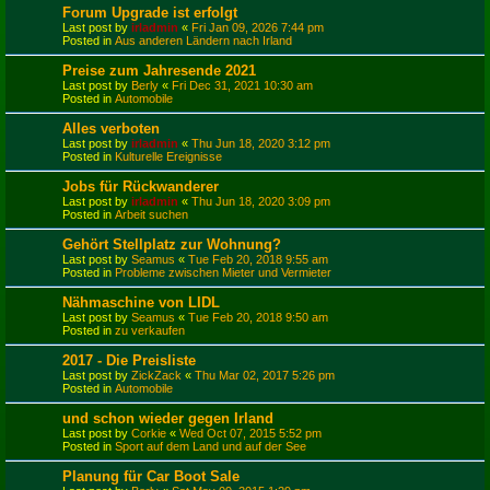
Forum Upgrade ist erfolgt
Last post by
irladmin
«
Fri Jan 09, 2026 7:44 pm
Posted in
Aus anderen Ländern nach Irland
Preise zum Jahresende 2021
Last post by
Berly
«
Fri Dec 31, 2021 10:30 am
Posted in
Automobile
Alles verboten
Last post by
irladmin
«
Thu Jun 18, 2020 3:12 pm
Posted in
Kulturelle Ereignisse
Jobs für Rückwanderer
Last post by
irladmin
«
Thu Jun 18, 2020 3:09 pm
Posted in
Arbeit suchen
Gehört Stellplatz zur Wohnung?
Last post by
Seamus
«
Tue Feb 20, 2018 9:55 am
Posted in
Probleme zwischen Mieter und Vermieter
Nähmaschine von LIDL
Last post by
Seamus
«
Tue Feb 20, 2018 9:50 am
Posted in
zu verkaufen
2017 - Die Preisliste
Last post by
ZickZack
«
Thu Mar 02, 2017 5:26 pm
Posted in
Automobile
und schon wieder gegen Irland
Last post by
Corkie
«
Wed Oct 07, 2015 5:52 pm
Posted in
Sport auf dem Land und auf der See
Planung für Car Boot Sale