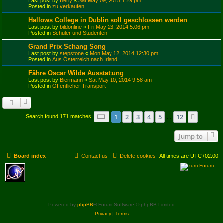
Last post by
Berly
«
Sat May 09, 2015 1:29 pm
Posted in
zu verkaufen
Hallows College in Dublin soll geschlossen werden
Last post by
bildonline
«
Fri May 23, 2014 5:06 pm
Posted in
Schüler und Studenten
Grand Prix Schang Song
Last post by
stepstone
«
Mon May 12, 2014 12:30 pm
Posted in
Aus Österreich nach Irland
Fähre Oscar Wilde Ausstattung
Last post by
Biermann
«
Sat May 10, 2014 9:58 am
Posted in
Öffentlicher Transport
Page
1
of
12
1
2
3
4
5
12
Next
Search found 171 matches
…
Jump to
Board index
Contact us
Delete cookies
All times are
UTC+02:00
Powered by
phpBB
® Forum Software © phpBB Limited
Privacy
|
Terms