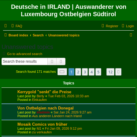
Deutsche in IRLAND | Auswanderer von
Luxembourg Ostbelgien Südtirol
FAQ
Register
Login
S
Board index
Search
Unanswered topics
e
Unanswered topics
a
Go to advanced search
r
Search
Advanced search
c
Page
1
of
12
1
2
3
4
5
12
Next
Search found 171 matches
h
…
Topics
Kerrygold "senkt" die Preise
Last post by
Berly
«
Tue Feb 03, 2026 10:33 am
Posted in
Einkaufen
Von Ostbelgien nach Donegal
Last post by
irladmin
«
Sat Jan 24, 2026 9:27 am
Posted in
Aus anderen Ländern nach Irland
Mosaik Comics von früher
Last post by
fd1
«
Fri Jan 09, 2026 9:12 pm
Posted in
zu verkaufen