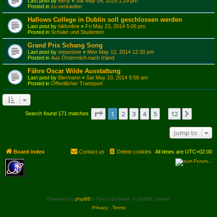
Last post by
Berly
«
Sat May 09, 2015 1:29 pm
Posted in
zu verkaufen
Hallows College in Dublin soll geschlossen werden
Last post by
bildonline
«
Fri May 23, 2014 5:06 pm
Posted in
Schüler und Studenten
Grand Prix Schang Song
Last post by
stepstone
«
Mon May 12, 2014 12:30 pm
Posted in
Aus Österreich nach Irland
Fähre Oscar Wilde Ausstattung
Last post by
Biermann
«
Sat May 10, 2014 9:58 am
Posted in
Öffentlicher Transport
Page
1
of
12
1
2
3
4
5
12
Next
Search found 171 matches
…
Jump to
Board index
Contact us
Delete cookies
All times are
UTC+02:00
Powered by
phpBB
® Forum Software © phpBB Limited
Privacy
|
Terms