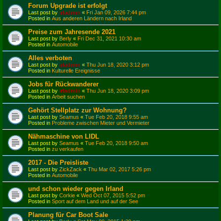
Forum Upgrade ist erfolgt
Last post by
irladmin
«
Fri Jan 09, 2026 7:44 pm
Posted in
Aus anderen Ländern nach Irland
Preise zum Jahresende 2021
Last post by
Berly
«
Fri Dec 31, 2021 10:30 am
Posted in
Automobile
Alles verboten
Last post by
irladmin
«
Thu Jun 18, 2020 3:12 pm
Posted in
Kulturelle Ereignisse
Jobs für Rückwanderer
Last post by
irladmin
«
Thu Jun 18, 2020 3:09 pm
Posted in
Arbeit suchen
Gehört Stellplatz zur Wohnung?
Last post by
Seamus
«
Tue Feb 20, 2018 9:55 am
Posted in
Probleme zwischen Mieter und Vermieter
Nähmaschine von LIDL
Last post by
Seamus
«
Tue Feb 20, 2018 9:50 am
Posted in
zu verkaufen
2017 - Die Preisliste
Last post by
ZickZack
«
Thu Mar 02, 2017 5:26 pm
Posted in
Automobile
und schon wieder gegen Irland
Last post by
Corkie
«
Wed Oct 07, 2015 5:52 pm
Posted in
Sport auf dem Land und auf der See
Planung für Car Boot Sale