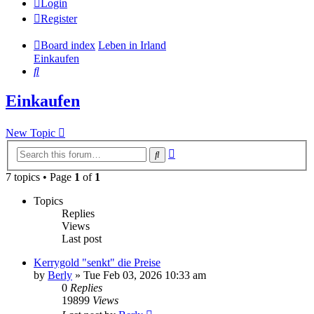
Login
Register
Board index
Leben in Irland
Einkaufen
Search
Einkaufen
New Topic
Advanced
Search
search
7 topics • Page
1
of
1
Topics
Replies
Views
Last post
Kerrygold "senkt" die Preise
by
Berly
»
Tue Feb 03, 2026 10:33 am
0
Replies
19899
Views