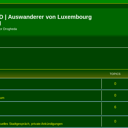
D | Auswanderer von Luxembourg
l
amor Drogheda
TOPICS
0
0
tum
6
0
tuelles Stadtgespräch, private Ankündigungen