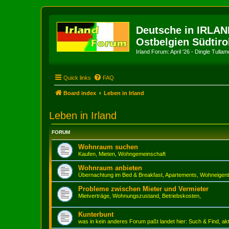
Deutsche in IRLAN
Ostbelgien Südtiro
Irland Forum: April '26 - Dingle Tull
Quick links
FAQ
Board index
Leben in Irland
Leben in Irland
FORUM
Wohnraum suchen
Kaufen, Mieten, Wohngemeinschaft
Wohnraum anbieten
Übernachtung im Bed & Breakfast, Apartements, Wohneigen
Probleme zwischen Mieter und Vermieter
Mietverträge, Wohnungszustand, Betriebskosten,
Kunterbunt
was in kein anderes Forum paßt landet hier: Such & Find, ak