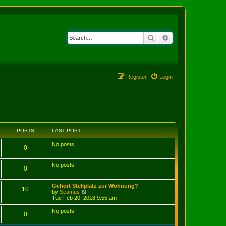
Search
Advanced search
Register
Login
POSTS
LAST POST
No posts
0
No posts
0
Gehört Stellplatz zur Wohnung?
10
V
by
Seamus
i
Tue Feb 20, 2018 9:55 am
e
w
No posts
0
t
h