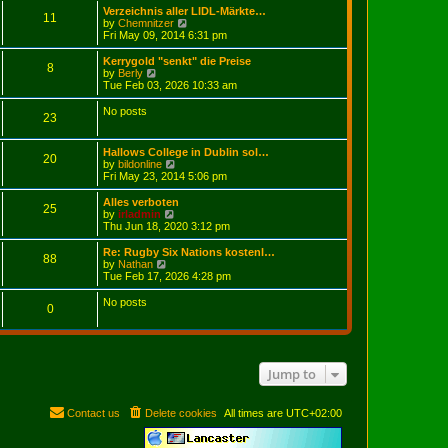
e
Verzeichnis aller LIDL-Märkte…
l
11
V
by
Chemnitzer
a
i
Fri May 09, 2014 6:31 pm
t
e
e
w
Kerrygold "senkt" die Preise
s
8
t
V
by
Berly
t
h
i
Tue Feb 03, 2026 10:33 am
p
e
e
o
l
w
No posts
s
23
a
t
t
t
h
e
e
Hallows College in Dublin sol…
s
l
20
V
by
bildonline
t
a
i
Fri May 23, 2014 5:06 pm
p
t
e
o
e
w
Alles verboten
s
s
25
t
V
by
irladmin
t
t
h
i
Thu Jun 18, 2020 3:12 pm
p
e
e
o
l
w
Re: Rugby Six Nations kostenl…
s
88
a
t
V
by
Nathan
t
t
h
i
Tue Feb 17, 2026 4:28 pm
e
e
e
s
l
w
No posts
t
0
a
t
p
t
h
o
e
e
s
s
l
t
t
a
p
t
Jump to
o
e
s
s
t
t
Contact us
Delete cookies
All times are
UTC+02:00
p
o
s