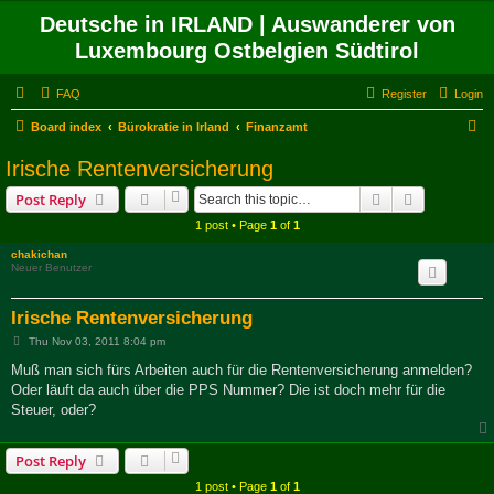
Deutsche in IRLAND | Auswanderer von
Luxembourg Ostbelgien Südtirol
FAQ
Register
Login
S
Board index
Bürokratie in Irland
Finanzamt
e
Irische Rentenversicherung
a
Search
Advanced s
Post Reply
r
1 post • Page
1
of
1
c
chakichan
h
Neuer Benutzer
Irische Rentenversicherung
P
Thu Nov 03, 2011 8:04 pm
o
s
Muß man sich fürs Arbeiten auch für die Rentenversicherung anmelden?
t
Oder läuft da auch über die PPS Nummer? Die ist doch mehr für die
Steuer, oder?
Post Reply
1 post • Page
1
of
1