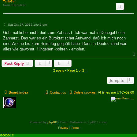
TankGirl
Neuer Benutzer
P
Sat Oct 27, 2012 10:46 pm
o
s
Geh mal lieber nicht dort zum Zahnarzt. Ich war mal in Donegal beim
t
Zahnarzt. Das war so ein Bürokratischer Aufwand, daß ich mich noch
eine Woche bis zum Heimflug gequält habe. Dann in Deutschland war
alles wie gewohnt. Hingehen -bohren - erholen.
Post Reply
2 posts • Page
1
of
1
Jump to
Board index
Contact us
Delete cookies
All times are
UTC+02:00
Powered by
phpBB
® Forum Software © phpBB Limited
Privacy
|
Terms
GOOGLE