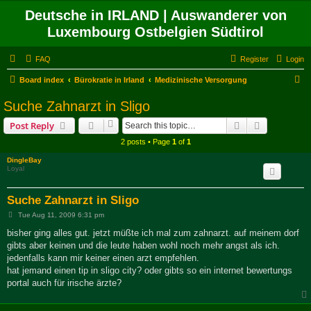
Deutsche in IRLAND | Auswanderer von
Luxembourg Ostbelgien Südtirol
FAQ
Register
Login
S
Board index
Bürokratie in Irland
Medizinische Versorgung
e
Suche Zahnarzt in Sligo
a
Search
Advanced s
Post Reply
r
2 posts • Page
1
of
1
c
DingleBay
h
Loyal
Suche Zahnarzt in Sligo
P
Tue Aug 11, 2009 6:31 pm
o
s
bisher ging alles gut. jetzt müßte ich mal zum zahnarzt. auf meinem dorf
t
gibts aber keinen und die leute haben wohl noch mehr angst als ich.
jedenfalls kann mir keiner einen arzt empfehlen.
hat jemand einen tip in sligo city? oder gibts so ein internet bewertungs
portal auch für irische ärzte?