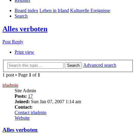
Register
Board index
Leben in Irland
Kulturelle Ereignisse
Search
Alles verboten
Post Reply
Print view
Advanced search
Search
1 post • Page
1
of
1
irladmin
Site Admin
Posts:
17
Joined:
Sun Jan 07, 2007 1:14 am
Contact:
Contact irladmin
Website
Alles verboten