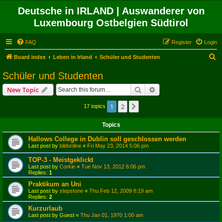
Deutsche in IRLAND | Auswanderer von
Luxembourg Ostbelgien Südtirol
FAQ
Register
Login
S
Board index
Leben in Irland
Schüler und Studenten
e
Schüler und Studenten
a
Search
Advanced search
New Topic
r
c
1
2
Next
17 topics
h
Topics
Hallows College in Dublin soll geschlossen werden
Last post by
bildonline
«
Fri May 23, 2014 5:06 pm
TOP-3 - Meistgeklickt
Last post by
Corkie
«
Tue Nov 13, 2012 6:06 pm
Replies:
1
Praktikum an Uni
Last post by
stepstone
«
Thu Feb 12, 2009 8:19 am
Replies:
2
Kurzurlaub
Last post by
Guest
«
Thu Jan 01, 1970 1:00 am