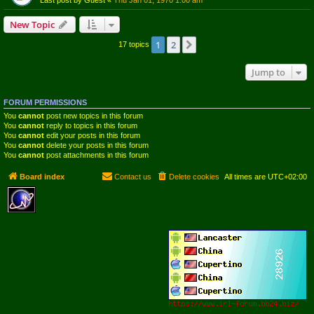
Last post by
Guest
«
Thu Jan 01, 1970 1:00 am
New Topic
1
2
Next
17 topics
Jump to
FORUM PERMISSIONS
You
cannot
post new topics in this forum
You
cannot
reply to topics in this forum
You
cannot
edit your posts in this forum
You
cannot
delete your posts in this forum
You
cannot
post attachments in this forum
Board index
Contact us
Delete cookies
All times are
UTC+02:00