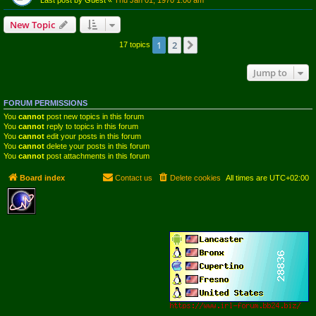
Last post by
Guest
«
Thu Jan 01, 1970 1:00 am
New Topic
1
2
Next
17 topics
Jump to
FORUM PERMISSIONS
You
cannot
post new topics in this forum
You
cannot
reply to topics in this forum
You
cannot
edit your posts in this forum
You
cannot
delete your posts in this forum
You
cannot
post attachments in this forum
Board index
Contact us
Delete cookies
All times are
UTC+02:00