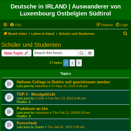
Deutsche in IRLAND | Auswanderer von
Luxembourg Ostbelgien Südtirol
FAQ
Register
Login
S
Board index
Leben in Irland
Schüler und Studenten
e
Schüler und Studenten
a
Search
Advanced search
New Topic
r
c
1
2
Next
17 topics
h
Topics
Hallows College in Dublin soll geschlossen werden
Last post by
bildonline
«
Fri May 23, 2014 5:06 pm
TOP-3 - Meistgeklickt
Last post by
Corkie
«
Tue Nov 13, 2012 6:06 pm
Replies:
1
Praktikum an Uni
Last post by
stepstone
«
Thu Feb 12, 2009 8:19 am
Replies:
2
Kurzurlaub
Last post by
Guest
«
Thu Jan 01, 1970 1:00 am