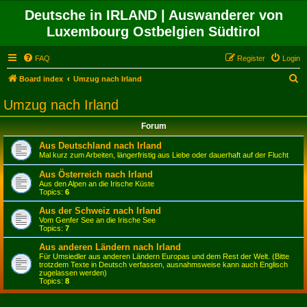
Deutsche in IRLAND | Auswanderer von
Luxembourg Ostbelgien Südtirol
FAQ
Register
Login
S
Board index
Umzug nach Irland
e
Umzug nach Irland
a
Forum
r
c
Aus Deutschland nach Irland
Mal kurz zum Arbeiten, längerfristig aus Liebe oder dauerhaft auf der Flucht
h
Aus Österreich nach Irland
Aus den Alpen an die Irische Küste
Topics:
6
Aus der Schweiz nach Irland
Vom Genfer See an die Irische See
Topics:
7
Aus anderen Ländern nach Irland
Für Umsiedler aus anderen Ländern Europas und dem Rest der Welt. (Bitte
trotzdem Texte in Deutsch verfassen, ausnahmsweise kann auch Englisch
zugelassen werden)
Topics:
8