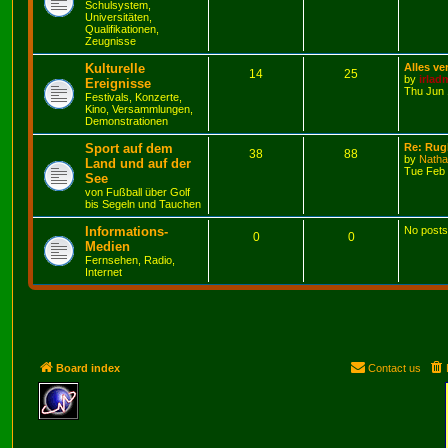
Schulsystem,
Universitäten,
Qualifikationen,
Zeugnisse
Kulturelle
Alles ve
14
25
by
irlad
Ereignisse
Thu Jun 
Festivals, Konzerte,
Kino, Versammlungen,
Demonstrationen
Sport auf dem
Re: Rug
38
88
by
Nath
Land und auf der
Tue Feb 
See
von Fußball über Golf
bis Segeln und Tauchen
Informations-
No posts
0
0
Medien
Fernsehen, Radio,
Internet
Board index
Contact us