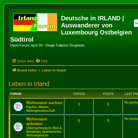
Deutsche in IRLAND |
Auswanderer von
Luxembourg Ostbelgien
Südtirol
Irland Forum: April '26 - Dingle Tullamor Drogheda
Quick links
FAQ
Board index
Leben in Irland
Leben in Irland
FORUM
TOPICS
POSTS
LAST P
Wohnraum suchen
No posts
0
0
Kaufen, Mieten,
Wohngemeinschaft
Wohnraum
No posts
0
0
anbieten
Übernachtung im Bed &
Breakfast, Apartements,
Wohneigentum