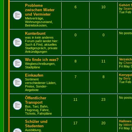
Probleme
Gehört 
6
10
by
Seam
zwischen Mieter
Tue Feb 
und Vermieter
Mietverträge,
Wohnungszustand,
Betriebskosten,
Kunterbunt
No posts
0
0
was in kein anderes
Forum paßt landet hier:
Such & Find, aktuelles
Stadtgespräch, private
Ankündigungen
Wo finde ich was?
Verzeich
8
11
by
Chemn
Wegbeschreibungen,
Fri May 
Stadtpläne
Einkaufen
Kerrygol
7
8
by
Berly
Sortiment
Tue Feb 
verschiedener Läden,
Preise, Sonder-
Angebote
Öffentlicher
No posts
11
23
Transport
Bus, Taxi, Bahn,
Flugzeug, Fähre,
Tickets, Fahrpläne
Schüler und
Hallows
17
20
by
bildon
Studenten
Fri May 
Ausbildung,