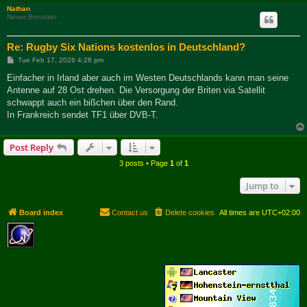
Nathan
Neuer Benutzer
Re: Rugby Six Nations kostenlos in Deutschland?
P
Tue Feb 17, 2026 4:28 pm
o
s
Einfacher in Irland aber auch im Westen Deutschlands kann man seine
t
Antenne auf 28 Ost drehen. Die Versorgung der Briten via Satellit
schwappt auch ein bißchen über den Rand.
In Frankreich sendet TF1 über DVB-T.
Post Reply
3 posts • Page
1
of
1
Jump to
Board index
Contact us
Delete cookies
All times are
UTC+02:00