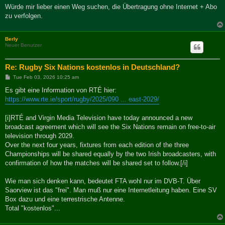
Würde mir lieber einen Weg suchen, die Übertragung ohne Internet + Abo
zu verfolgen.
Berly
Neuer Benutzer
Re: Rugby Six Nations kostenlos in Deutschland?
P
Tue Feb 03, 2026 10:25 am
o
s
Es gibt eine Information von RTÉ hier:
t
https://www.rte.ie/sport/rugby/2025/090 ... east-2029/
[i]RTÉ and Virgin Media Television have today announced a new
broadcast agreement which will see the Six Nations remain on free-to-air
television through 2029.
Over the next four years, fixtures from each edition of the three
Championships will be shared equally by the two Irish broadcasters, with
confirmation of how the matches will be shared set to follow.[/i]
Wie man sich denken kann, bedeutet FTA wohl nur im DVB-T. Über
Saorview ist das "frei". Man muß nur eine Internetleitung haben. Eine SV
Box dazu und eine terrestrische Antenne.
Total "kostenlos"...