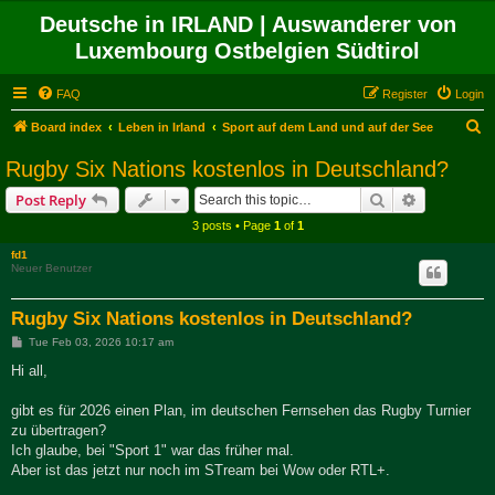
Deutsche in IRLAND | Auswanderer von
Luxembourg Ostbelgien Südtirol
FAQ
Register
Login
S
Board index
Leben in Irland
Sport auf dem Land und auf der See
e
Rugby Six Nations kostenlos in Deutschland?
a
Search
Advanced s
Post Reply
r
3 posts • Page
1
of
1
c
fd1
h
Neuer Benutzer
Rugby Six Nations kostenlos in Deutschland?
P
Tue Feb 03, 2026 10:17 am
o
s
Hi all,
t
gibt es für 2026 einen Plan, im deutschen Fernsehen das Rugby Turnier
zu übertragen?
Ich glaube, bei "Sport 1" war das früher mal.
Aber ist das jetzt nur noch im STream bei Wow oder RTL+.