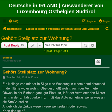
Deutsche in IRLAND | Auswanderer von
Luxembourg Ostbelgien Südtirol
FAQ
Register
Login
S
Board index
Leben in Irland
Probleme zwischen Mieter und Vermieter
e
Gehört Stellplatz zur Wohnung?
a
Search
Advanced s
Post Reply
r
1 post • Page
1
of
1
c
Seamus
h
Neuer Benutzer
Gehört Stellplatz zur Wohnung?
P
Tue Feb 20, 2018 9:55 am
o
s
Ein Kollege von mir hat in Sligo eine Wohnung in einem semi detached.
t
In der Hälfte wo er wohnt (Obergeschoß) wohnt auch der Vermieter.
Obwohl in der Einfahrt ganz gut Platz ist, läßt der Vermieter den Mieter
nicht in der Einfahrt parken. Er muß das Auto nun etwas weiter weg an
die Straße stellen.
Angeblich der Zirkus wegen Feuerwehrzufahrt oder sowas.
Kann das sein?