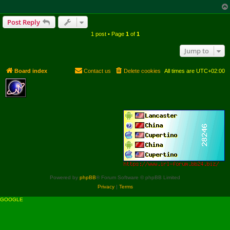
Post Reply
1 post • Page
1
of
1
Jump to
Board index
Contact us
Delete cookies
All times are
UTC+02:00
Powered by
phpBB
® Forum Software © phpBB Limited
Privacy
|
Terms
GOOGLE